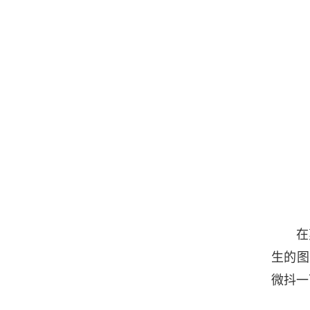
在
生的图
微抖一