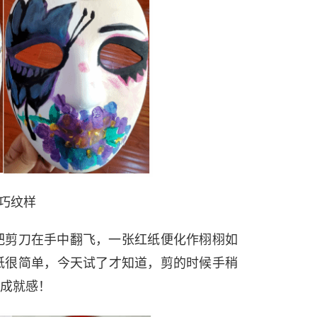
巧纹样
把剪刀在手中翻飞，一张红纸便化作栩栩如
纸很简单，今天试了才知道，剪的时候手稍
成就感！