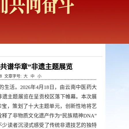
共谱华章”非遗主题展览
8
文章字号:
大
中
小
活。2026年4月18日，由‌云南中医药大
的非遗主题展览在呈贡校区落下帷幕。本次展
宝‌，策划了‌十大主题单元‌，创新性地将艺
释了非物质文化遗产作为“民族精神DNA”
不少读者沉浸式感受了传统非遗技艺的独特