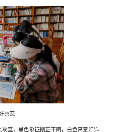
奸善恶
义耿直，黑色象征刚正不阿，白色寓意奸诈