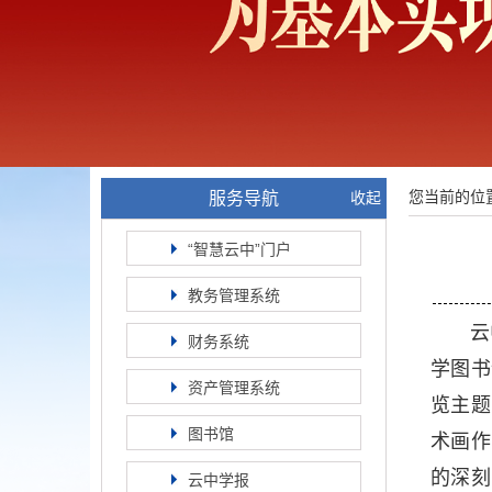
您当前的位
服务导航
收起
“智慧云中”门户
教务管理系统
云
财务系统
学图书
资产管理系统
览主题
图书馆
术画作
的深刻
云中学报