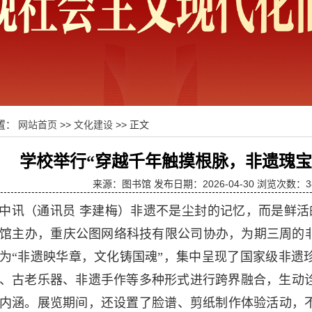
置：
网站首页
>>
文化建设
>> 正文
学校举行“穿越千年触摸根脉，非遗瑰宝
来源：图书馆 发布日期：2026-04-30 浏览次数：
3
中讯（通讯员
李建梅
）非遗不是尘封的记忆，而是鲜活的生
馆‌主办，‌重庆公图网络科技有限公司‌协办，为期三周
为“非遗映华章，文化铸国魂”，集中呈现了‌国家级非遗珍
、古老乐器、非遗手作等多种形式进行跨界融合，生动诠
内涵。展览期间，还设置了脸谱、剪纸制作体验活动，