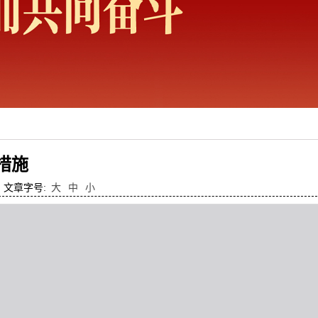
措施
文章字号:
大
中
小